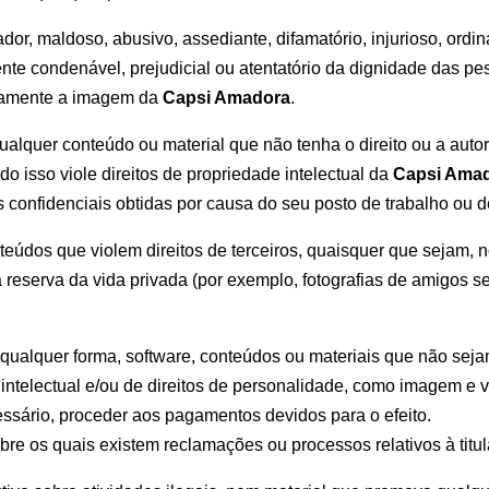
or, maldoso, abusivo, assediante, difamatório, injurioso, ordin
mente condenável, prejudicial ou atentatório da dignidade das
ivamente a imagem da
Capsi Amadora
.
 qualquer conteúdo ou material que não tenha o direito ou a autor
 isso viole direitos de propriedade intelectual da
Capsi Ama
 confidenciais obtidas por causa do seu posto de trabalho ou d
nteúdos que violem direitos de terceiros, quaisquer que sejam
à reserva da vida privada (por exemplo, fotografias de amigos 
or qualquer forma, software, conteúdos ou materiais que não sej
e intelectual e/ou de direitos de personalidade, como imagem e 
essário, proceder aos pagamentos devidos para o efeito.
obre os quais existem reclamações ou processos relativos à tit