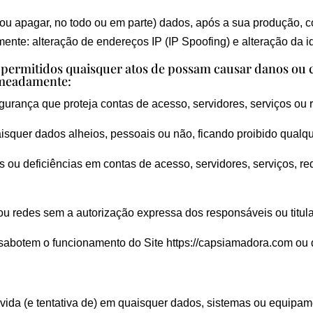
ir ou apagar, no todo ou em parte) dados, após a sua produção, c
nte: alteração de endereços IP (IP Spoofing) e alteração da i
 permitidos quaisquer atos de possam causar danos ou c
omeadamente:
urança que proteja contas de acesso, servidores, serviços ou 
quer dados alheios, pessoais ou não, ficando proibido qualque
 ou deficiências em contas de acesso, servidores, serviços, re
ou redes sem a autorização expressa dos responsáveis ou titula
abotem o funcionamento do Site https://capsiamadora.com ou de
devida (e tentativa de) em quaisquer dados, sistemas ou equipam