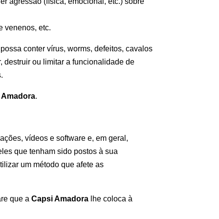
r agressão (física, emocional, etc.) sobre
e venenos, etc.
possa conter vírus, worms, defeitos, cavalos
 destruir ou limitar a funcionalidade de
.
i Amadora
.
ções, vídeos e software e, em geral,
ueles que tenham sido postos à sua
tilizar um método que afete as
are que a
Capsi Amadora
lhe coloca à