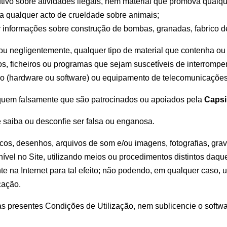
tivo sobre atividades ilegais, nem material que promova qualque
a qualquer acto de crueldade sobre animais;
izar informações sobre construção de bombas, granadas, fabrico d
 ou negligentemente, qualquer tipo de material que contenha ou 
os, ficheiros ou programas que sejam suscetíveis de interromper,
co (hardware ou software) ou equipamento de telecomunicações
quem falsamente que são patrocinados ou apoiados pela
Caps
 saiba ou desconfie ser falsa ou enganosa.
os, desenhos, arquivos de som e/ou imagens, fotografias, grava
nível no Site, utilizando meios ou procedimentos distintos daq
 na Internet para tal efeito; não podendo, em qualquer caso, u
cação.
 nas presentes Condições de Utilização, nem sublicencie o softw